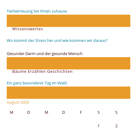
Tierbetreuung bei Ihnen zuhause
Wissenswertes
Wo kommt der Stress her und wie kommen wir daraus?
Gesunder Darm und der gesunde Mensch
Bäume Erzählen Geschichten
Ein ganz besonderer Tag im Wald.
August 2026
M
D
M
D
F
S
S
1
2