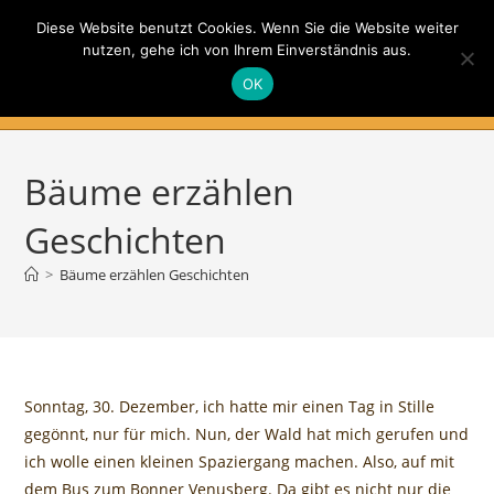
Zum
Diese Website benutzt Cookies. Wenn Sie die Website weiter
Inhalt
nutzen, gehe ich von Ihrem Einverständnis aus.
springen
Gesundheit auf allen Ebenen
OK
Menü
Bäume erzählen
Geschichten
>
Bäume erzählen Geschichten
Sonntag, 30. Dezember, ich hatte mir einen Tag in Stille
gegönnt, nur für mich. Nun, der Wald hat mich gerufen und
ich wolle einen kleinen Spaziergang machen. Also, auf mit
dem Bus zum Bonner Venusberg. Da gibt es nicht nur die