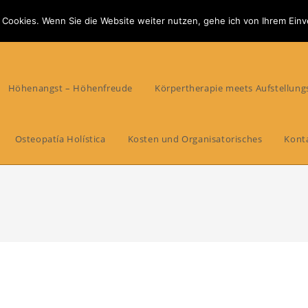
 Cookies. Wenn Sie die Website weiter nutzen, gehe ich von Ihrem Einv
Höhenangst – Höhenfreude
Körpertherapie meets Aufstellung
Osteopatía Holística
Kosten und Organisatorisches
Kont