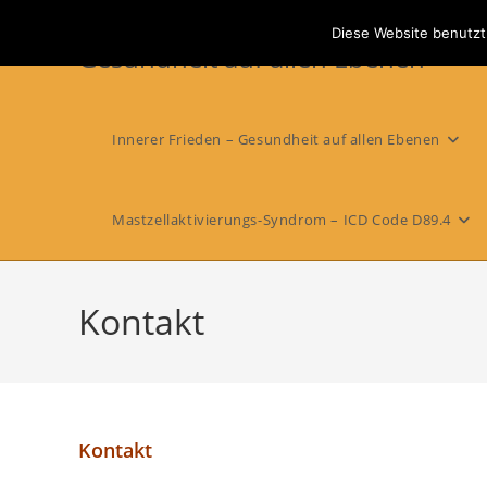
Zum
Diese Website benutzt
Inhalt
Gesundheit auf allen Ebenen
springen
Innerer Frieden – Gesundheit auf allen Ebenen
Mastzellaktivierungs-Syndrom – ICD Code D89.4
Kontakt
Kontakt