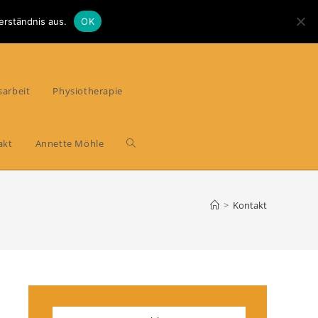
erständnis aus.
OK
sarbeit
Physiotherapie
Website-
akt
Annette Möhle
Suche
>
Kontakt
umschalten