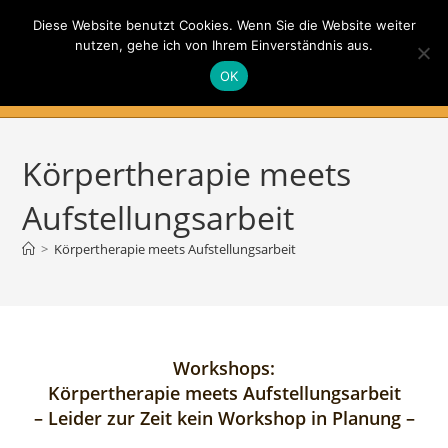
Zum
Diese Website benutzt Cookies. Wenn Sie die Website weiter
Inhalt
nutzen, gehe ich von Ihrem Einverständnis aus.
springen
Gesundheit auf allen Ebenen
OK
Menü
Körpertherapie meets
Aufstellungsarbeit
>
Körpertherapie meets Aufstellungsarbeit
Workshops:
Körpertherapie meets Aufstellungsarbeit
– Leider zur Zeit kein Workshop in Planung –