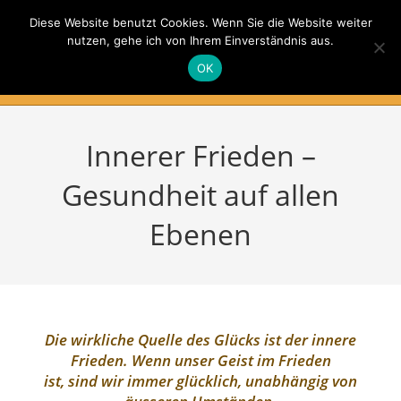
Zum
Diese Website benutzt Cookies. Wenn Sie die Website weiter
Inhalt
nutzen, gehe ich von Ihrem Einverständnis aus.
springen
Gesundheit auf allen Ebenen
OK
Menü
Innerer Frieden –
Gesundheit auf allen
Ebenen
Die wirkliche Quelle des Glücks ist der innere
Frieden. Wenn unser Geist im Frieden
ist, sind wir immer glücklich, unabhängig von